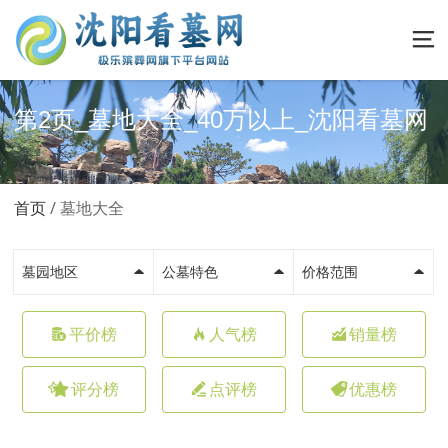
第2页_墓地大全_40万以上_沈阳看墓网
首页
墓地大全
墓园地区
公墓特色
价格范围
平价榜
人气榜
销量榜
评分榜
点评榜
优惠榜