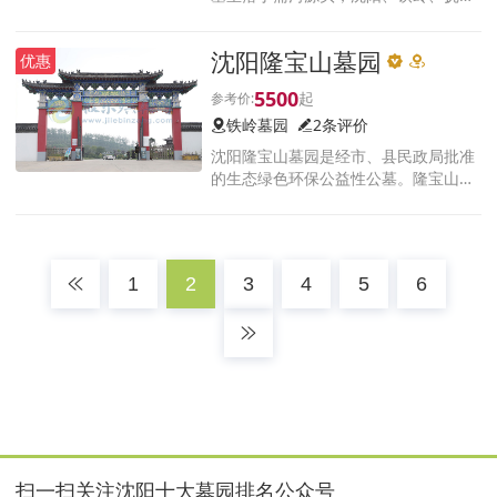
交界处横道河子镇上石碑山村，古称‘凤
鸣三郭’之地。园林占地3500余亩，风光
沈阳隆宝山墓园
优惠
秀丽辽阔无垠。
5500
铁岭墓园
2条评价
沈阳隆宝山墓园是经市、县民政局批准
的生态绿色环保公益性公墓。隆宝山墓
园坐落于辽宁七星湿地公园旁，辽河北
岸。大辽河携紫气东来，依山傍水，四
周青山绿水环抱，尤玉带缠腰之祥，
1
2
3
4
5
6
扫一扫关注沈阳十大墓园排名公众号