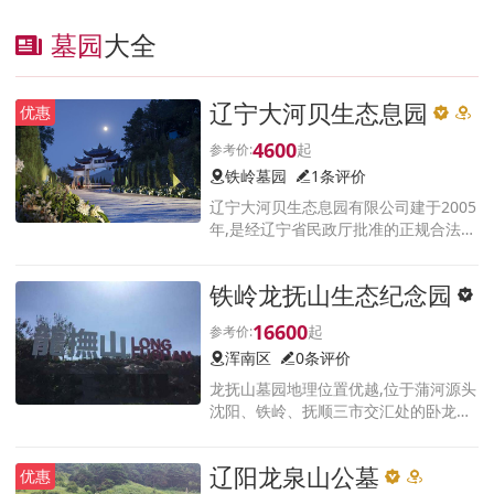
墓园
大全
辽宁大河贝生态息园
优惠
4600
铁岭墓园
1条评价
辽宁大河贝生态息园有限公司建于2005
年,是经辽宁省民政厅批准的正规合法经
营性公墓,地处长白山余脉,东临新宾元
帅林、南望煤都抚顺、西眺古城沈阳、
铁岭龙抚山生态纪念园
北靠大城市铁岭、与柴河水库毗邻;真山
真水,风景秀丽,被评
16600
浑南区
0条评价
龙抚山墓园地理位置优越,位于蒲河源头
沈阳、铁岭、抚顺三市交汇处的卧龙山
下,古称凤鸣三郭之地;园区设计顺应自
然,因地制宜,采用中式生态原理规划风
辽阳龙泉山公墓
优惠
格,遵循前公园、后陵园的设计思路,景