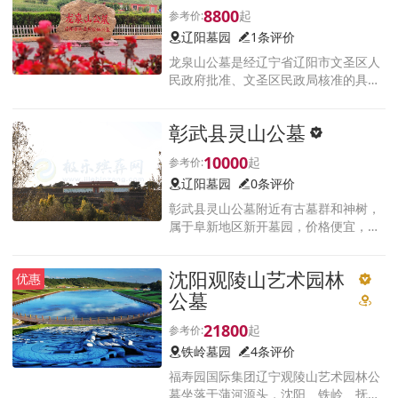
观小而精,形成幽静、阔
8800
辽阳墓园
1条评价
龙泉山公墓是经辽宁省辽阳市文圣区人
民政府批准、文圣区民政局核准的具有
合法资质的生态化人文纪念园;园区完全
符合我国传统择陵与现代科学选址,实属
彰武县灵山公墓
不可多得的福泽之地
10000
辽阳墓园
0条评价
彰武县灵山公墓附近有古墓群和神树，
属于阜新地区新开墓园，价格便宜，来
过彰武的人都知道，离省会沈阳非常
近，并且这里的墓地名堂开拓，墓地实
沈阳观陵山艺术园林
优惠
际尺寸超标准，随时恭候您的咨询。
公墓
21800
铁岭墓园
4条评价
福寿园国际集团辽宁观陵山艺术园林公
墓坐落于蒲河源头，沈阳、铁岭、抚顺