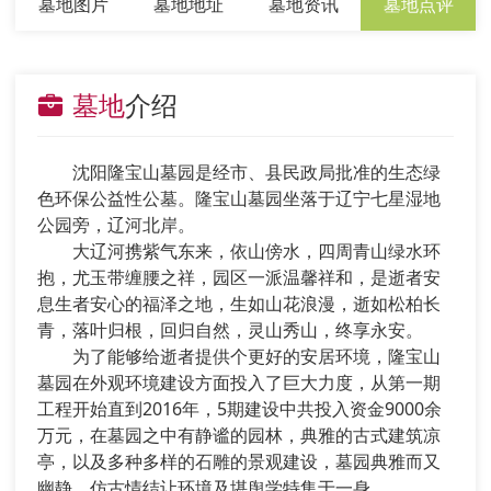
墓地图片
墓地地址
墓地资讯
墓地点评
墓地
介绍
沈阳隆宝山墓园是经市、县民政局批准的生态绿
色环保公益性公墓。隆宝山墓园坐落于辽宁七星湿地
公园旁，辽河北岸。
大辽河携紫气东来，依山傍水，四周青山绿水环
抱，尤玉带缠腰之祥，园区一派温馨祥和，是逝者安
息生者安心的福泽之地，生如山花浪漫，逝如松柏长
青，落叶归根，回归自然，灵山秀山，终享永安。
为了能够给逝者提供个更好的安居环境，隆宝山
墓园在外观环境建设方面投入了巨大力度，从第一期
工程开始直到2016年，5期建设中共投入资金9000余
万元，在墓园之中有静谧的园林，典雅的古式建筑凉
亭，以及多种多样的石雕的景观建设，墓园典雅而又
幽静，仿古情结让环境及堪舆学特集于一身。