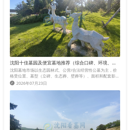
沈阳十佳墓园及便宜墓地推荐（综合口碑、环境、价
格，2025-2026年参考数据）
沈阳墓地市场以生态园林式、公营/合法经营性公墓为主，价
格受位置、墓型（立碑、生态葬、壁葬等）、面积和配套影
响。一般普通立碑墓起价1-3万元，生态/节地葬更便宜（几千
2026年07月23日
元起），高端可达数万至十万+。