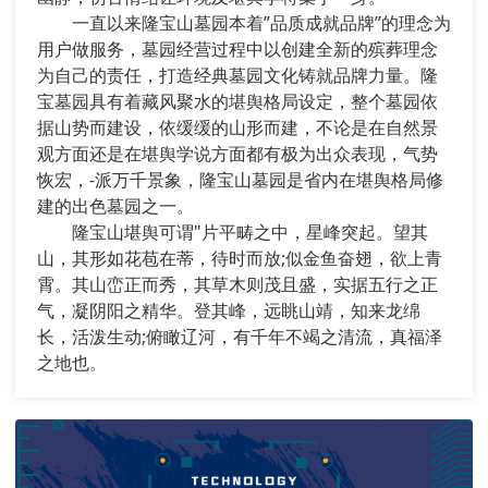
一直以来隆宝山墓园本着”品质成就品牌”的理念为
用户做服务，墓园经营过程中以创建全新的殡葬理念
为自己的责任，打造经典墓园文化铸就品牌力量。隆
宝墓园具有着藏风聚水的堪舆格局设定，整个墓园依
据山势而建设，依缓缓的山形而建，不论是在自然景
观方面还是在堪舆学说方面都有极为出众表现，气势
恢宏，-派万千景象，隆宝山墓园是省内在堪舆格局修
建的出色墓园之一。
隆宝山堪舆可谓"片平畴之中，星峰突起。望其
山，其形如花苞在蒂，待时而放;似金鱼奋翅，欲上青
霄。其山峦正而秀，其草木则茂且盛，实据五行之正
气，凝阴阳之精华。登其峰，远眺山靖，知来龙绵
长，活泼生动;俯瞰辽河，有千年不竭之清流，真福泽
之地也。