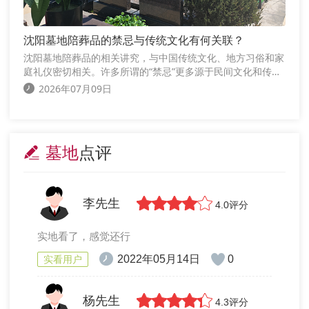
沈阳墓地陪葬品的禁忌与传统文化有何关联？
沈阳墓地陪葬品的相关讲究，与中国传统文化、地方习俗和家
庭礼仪密切相关。许多所谓的“禁忌”更多源于民间文化和传统
观念，其核心目的在于表达对逝者的敬意，而不是绝对的行为
2026年07月09日
规范。
墓地
点评
李先生
4.0评分
实地看了，感觉还行
2022年05月14日
0
实看用户
杨先生
4.3评分