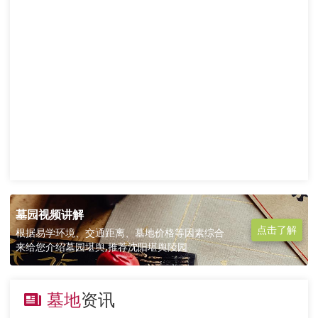
墓园视频讲解
点击了解
根据易学环境、交通距离、墓地价格等因素综合
来给您介绍墓园堪舆,推荐沈阳堪舆陵园
墓地
资讯