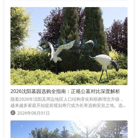
2026沈阳墓园选购全指南：正规公墓对比深度解析
随着2026年沈阳及周边地区人口结构变化和殡葬理念升级，
越来越多家庭开始提前规划寿穴或为长辈选购安息之地。选择
沈阳公墓是一项关系情感寄托、家族传承和长期祭扫的重要事
2026年08月01日
务。