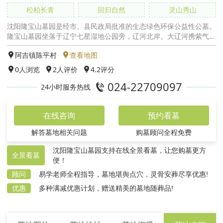
松柏长青
回归自然
灵山秀山
沈阳隆宝山墓园是经市、县民政局批准的生态绿色环保公益性公墓。
隆宝山墓园坐落于辽宁七星湿地公园旁，辽河北岸。大辽河携紫气东
来，依山傍水，四周青山绿水环抱，尤玉带缠腰之祥，
阿吉镇陈平村
查看地图
0
人浏览
2人评价
4.2评分
024-22709097
24小时服务热线
在线咨询
预约看墓
解答墓地相关问题
购墓顾问全程免费
沈阳隆宝山墓园支持在线全景看墓，让您购墓更方
全景看墓
便！
顾问
易学老师全程指导，墓地堪舆点穴，灵骨安葬尽享优惠!
优惠
多种满减优惠计划，赠送精美的墓地随葬品!