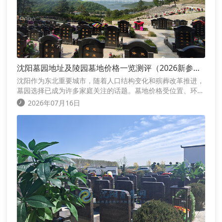
沈阳墓园地址及陵园墓地价格一览测评（2026新参
考）
沈阳作为东北重要城市，随着人口结构变化和殡葬改革推进，
墓园选择已成为许多家庭关注的话题。墓地价格受位置、环
境、墓型（立碑、卧碑、生态葬等）、材质和服务影响，整体
2026年07月16日
区间从几千元生态葬/低价位到十几万元高端