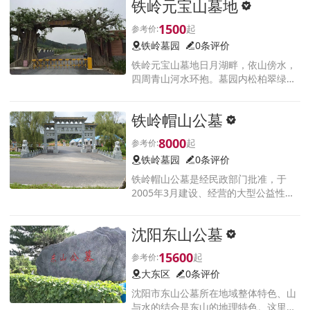
铁岭元宝山墓地
新城区及银州老城区
1500
铁岭墓园
0条评价
铁岭元宝山墓地日月湖畔，依山傍水，
四周青山河水环抱。墓园内松柏翠绿，
群峰重叠，青山绿水交相辉映。而湖水
是泉水，泉水淙淙乃天寿龙泉，四季不
铁岭帽山公墓
枯的仙地。
8000
铁岭墓园
0条评价
铁岭帽山公墓是经民政部门批准，于
2005年3月建设、经营的大型公益性生
态公墓。公墓座落于铁岭城区东南帽峰
山南麓，七新公路中段，风光秀丽的双
沈阳东山公墓
龙河北岸，距城区4公里。
15600
大东区
0条评价
沈阳市东山公墓所在地域整体特色、山
与水的结合是东山的地理特色。这里原