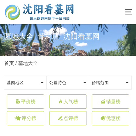
墓地大全_骨灰墙_沈阳看墓网
首页
墓地大全
墓园地区
公墓特色
价格范围
平价榜
人气榜
销量榜
评分榜
点评榜
优惠榜