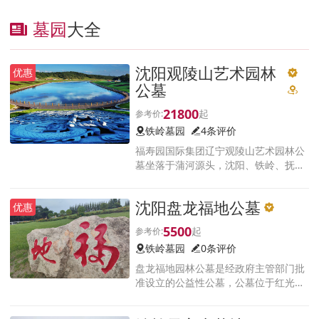
墓园
大全
沈阳观陵山艺术园林
优惠
公墓
21800
铁岭墓园
4条评价
福寿园国际集团辽宁观陵山艺术园林公
墓坐落于蒲河源头，沈阳、铁岭、抚顺
交界处横道河子镇上石碑山村，古称‘凤
鸣三郭’之地。园林占地3500余亩，风光
沈阳盘龙福地公墓
优惠
秀丽辽阔无垠。
5500
铁岭墓园
0条评价
盘龙福地园林公墓是经政府主管部门批
准设立的公益性公墓，公墓位于红光村
国道102线东1公里的盘龙山上，交通便
利，距沈北新区15分钟车程，毗邻铁岭