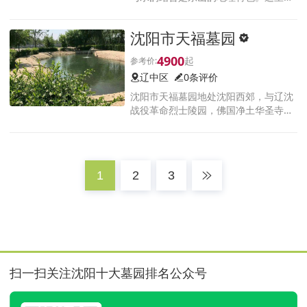
来的地名是东大山，也就是民间传说中
因藏有一百眼泉眼而成为清太祖努尔哈
沈阳市天福墓园
赤备选陵地之一的地方，属山水俱佳的
4900
辽中区
0条评价
沈阳市天福墓园地处沈阳西郊，与辽沈
战役革命烈士陵园，佛国净土华圣寺比
邻而居。东依沈西开发大路，京沈高速
和沈秦铁路，交通便利区位优越。
1
2
3
扫一扫关注沈阳十大墓园排名公众号