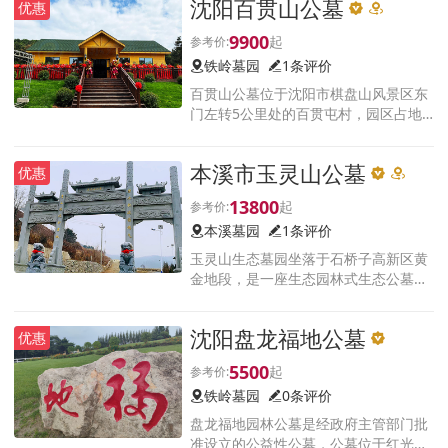
沈阳百贯山公墓
优惠
现代化生命纪念园。
9900
铁岭墓园
1条评价
百贯山公墓位于沈阳市棋盘山风景区东
门左转5公里处的百贯屯村，园区占地
面积400余亩，成立于2022年 6 月，经
国家民政部门批准的合法公墓，距沈阳
本溪市玉灵山公墓
优惠
市区30余公里。园区地理位置优越，毗
邻沈阳棋盘山风景区
13800
本溪墓园
1条评价
玉灵山生态墓园坐落于石桥子高新区黄
金地段，是一座生态园林式生态公墓，
真山真水真福地，福润万代玉灵山，我
们将以亲人般的态度对待所有客户，让
沈阳盘龙福地公墓
优惠
两个世界的人都满意。
5500
铁岭墓园
0条评价
盘龙福地园林公墓是经政府主管部门批
准设立的公益性公墓，公墓位于红光村