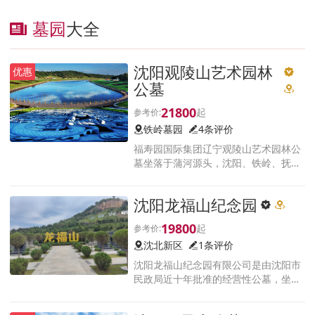
墓园
大全
沈阳观陵山艺术园林
优惠
公墓
21800
铁岭墓园
4条评价
福寿园国际集团辽宁观陵山艺术园林公
墓坐落于蒲河源头，沈阳、铁岭、抚顺
交界处横道河子镇上石碑山村，古称‘凤
鸣三郭’之地。园林占地3500余亩，风光
沈阳龙福山纪念园
秀丽辽阔无垠。
19800
沈北新区
1条评价
沈阳龙福山纪念园有限公司是由沈阳市
民政局近十年批准的经营性公墓，坐落
于沈阳市沈北新区马刚街道中寺社区，
是集休闲、观光、祭祀为一体综合性的