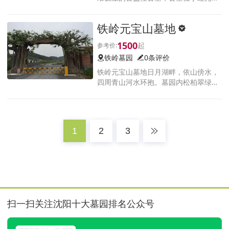
国道102线东1公里的盘龙山上，交通便
利，距沈北新区15分钟车程，毗邻铁岭
铁岭元宝山墓地
新城区及银州老城区
1500
铁岭墓园
0条评价
铁岭元宝山墓地日月湖畔，依山傍水，
四周青山河水环抱。墓园内松柏翠绿，
群峰重叠，青山绿水交相辉映。而湖水
是泉水，泉水淙淙乃天寿龙泉，四季不
枯的仙地。
1
2
3
扫一扫关注沈阳十大墓园排名公众号