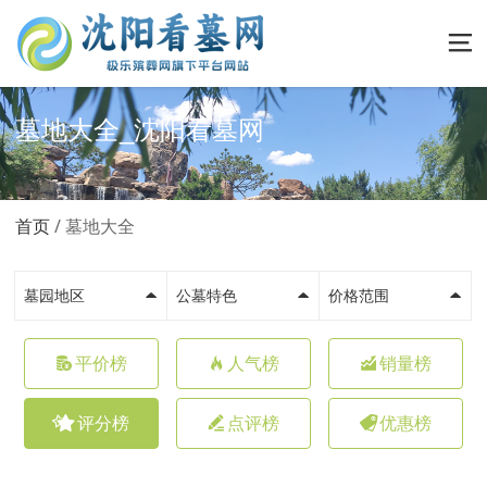
墓地大全_沈阳看墓网
首页
墓地大全
墓园地区
公墓特色
价格范围
平价榜
人气榜
销量榜
评分榜
点评榜
优惠榜