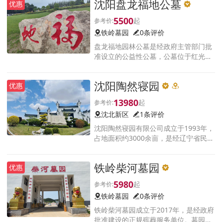
沈阳盘龙福地公墓
优惠
秀丽辽阔无垠。
5500
铁岭墓园
0条评价
盘龙福地园林公墓是经政府主管部门批
准设立的公益性公墓，公墓位于红光村
国道102线东1公里的盘龙山上，交通便
利，距沈北新区15分钟车程，毗邻铁岭
沈阳陶然寝园
优惠
新城区及银州老城区
13980
沈北新区
1条评价
沈阳陶然寝园有限公司成立于1993年，
占地面积约3000余亩，是经辽宁省民政
厅批准的合法经营性公墓之一，批准文
号：辽民经墓字38号。它坐落于我市风
铁岭柴河墓园
优惠
景秀丽的沈北新区，地处长白山余脉
5980
铁岭墓园
0条评价
铁岭柴河墓园成立于2017年，是经政府
批准建设的正规殡葬服务单位。墓园距