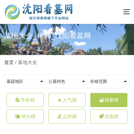
墓地大全_树葬_沈阳看墓网
首页
墓地大全
墓园地区
公墓特色
价格范围
平价榜
人气榜
销量榜
评分榜
点评榜
优惠榜