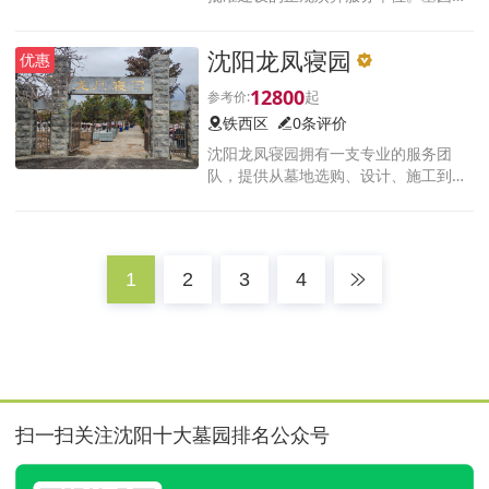
铁岭市约9.9公里，占地约1000余亩，
集生态、艺术、人文等于一体。仰观天
沈阳龙凤寝园
优惠
象、俯察地理，墓园内有东西走向形似
长龙之山脉，其山形蜿
12800
铁西区
0条评价
沈阳龙凤寝园拥有一支专业的服务团
队，提供从墓地选购、设计、施工到后
期维护的全方位服务。墓园内设有纪念
设施、文化长廊等，体现了中华民族传
统文化和孝道精神。
1
2
3
4
扫一扫关注沈阳十大墓园排名公众号