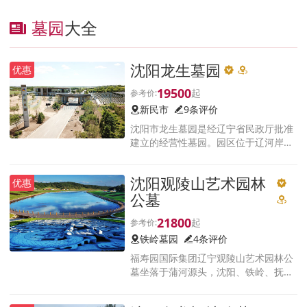
墓园
大全
沈阳龙生墓园
优惠
19500
新民市
9条评价
沈阳市龙生墓园是经辽宁省民政厅批准
建立的经营性墓园。园区位于辽河岸
边，坐落于新民市东蛇山子乡荆家房申
村。沿黄河北大街101国道至马虎山大
沈阳观陵山艺术园林
优惠
桥左转即是，距沈阳约38公里
公墓
21800
铁岭墓园
4条评价
福寿园国际集团辽宁观陵山艺术园林公
墓坐落于蒲河源头，沈阳、铁岭、抚顺
交界处横道河子镇上石碑山村，古称‘凤
鸣三郭’之地。园林占地3500余亩，风光