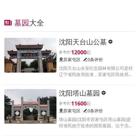
墓园
大全
沈阳天台山公墓
12000
苏家屯区
0条评价
沈阳天台山永安纪念园林有限公司是经
辽宁省民政局批准，苏家屯区民政局主
办的国营式、花园式公墓。沈阳天台山
永安纪念园林有限公司坐落在长白山脉
沈阳塔山墓园
南端
11600
苏家屯区
0条评价
塔山墓园(沈阳市苏家屯区塔山墓园)是
经省民政厅批准的国营墓园。位于沈阳
市苏家屯区陈相屯镇河北古名胜地——
塔山一隅青松岭南麓。前有沙河龙湾环