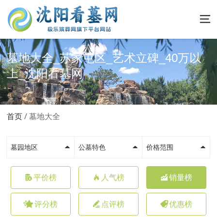
墓地大全_苏家屯区_艺术立碑_40万以
上_沈阳看墓网
首页
墓地大全
墓园地区
公墓特色
价格范围
平价榜
人气榜
销量榜
评分榜
点评榜
优惠榜