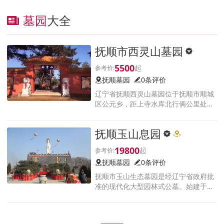
墓园
大全
抚顺市西灵山墓园
5500
抚顺墓园
0条评价
辽宁省抚顺西灵山墓园位于抚顺市顺城
区公元乡，距上寺水库北行俩公里处。
墓园地属于长白山余脉，大自然风景，
纯天然山貌，青松翠柏，山环水抱，植
抚顺玉山息园
被茂密，朝案相连，龙湖相拥，内外名
堂，土性滋润，实为独天得厚难以
19800
抚顺墓园
0条评价
抚顺市玉山生态墓园是经辽宁省政府批
准的现代化大型园林式公墓。始建于上
个世纪九十年代。拥有独特的地理位置
与大自然景观。