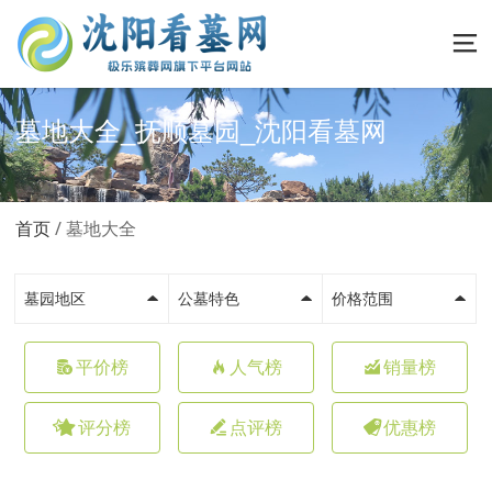
墓地大全_抚顺墓园_沈阳看墓网
首页
墓地大全
墓园地区
公墓特色
价格范围
平价榜
人气榜
销量榜
评分榜
点评榜
优惠榜