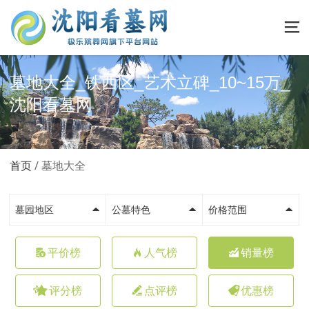
墓地大全_铁西区_艺术立碑_10~15万_
沈阳看墓网
首页
墓地大全
墓园地区
公墓特色
价格范围
平价榜
人气榜
销量榜
评分榜
点评榜
优惠榜