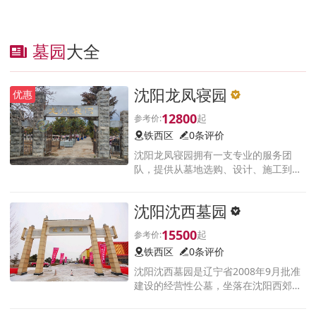
墓园
大全
沈阳龙凤寝园
优惠
12800
铁西区
0条评价
沈阳龙凤寝园拥有一支专业的服务团
队，提供从墓地选购、设计、施工到后
期维护的全方位服务。墓园内设有纪念
设施、文化长廊等，体现了中华民族传
沈阳沈西墓园
统文化和孝道精神。
15500
铁西区
0条评价
沈阳沈西墓园是辽宁省2008年9月批准
建设的经营性公墓，坐落在沈阳西郊，
占地37万平方米，铁西区开发北六号路
附近，墓园地势平坦，绿意盎然，幽静