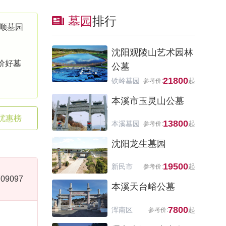
墓园
排行
顺墓园
沈阳观陵山艺术园林
价好墓
公墓
21800
铁岭墓园
本溪市玉灵山公墓
优惠榜
13800
本溪墓园
沈阳龙生墓园
19500
新民市
09097
本溪天台峪公墓
7800
浑南区