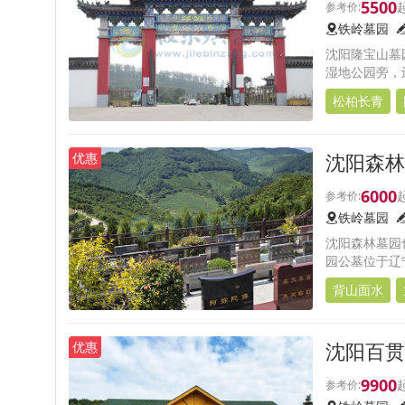
5500
铁岭墓园
沈阳隆宝山墓
湿地公园旁，
松柏长青
沈阳森林
优惠
6000
铁岭墓园
沈阳森林墓园
园公墓位于辽
背山面水
沈阳百贯
优惠
9900