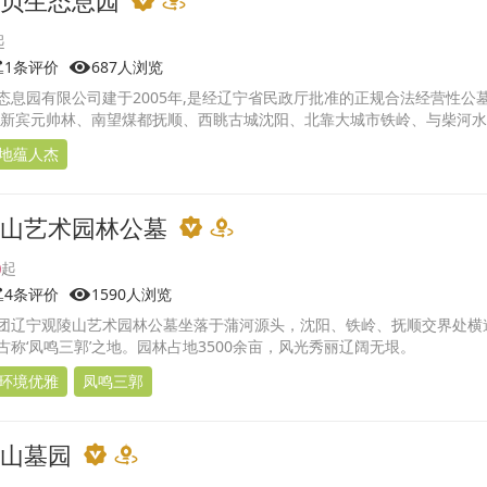
1条评价
687人浏览
态息园有限公司建于2005年,是经辽宁省民政厅批准的正规合法经营性公墓
临新宾元帅林、南望煤都抚顺、西眺古城沈阳、北靠大城市铁岭、与柴河水
秀丽,被评
地蕴人杰
山艺术园林公墓
0
4条评价
1590人浏览
团辽宁观陵山艺术园林公墓坐落于蒲河源头，沈阳、铁岭、抚顺交界处横
古称‘凤鸣三郭’之地。园林占地3500余亩，风光秀丽辽阔无垠。
环境优雅
凤鸣三郭
山墓园