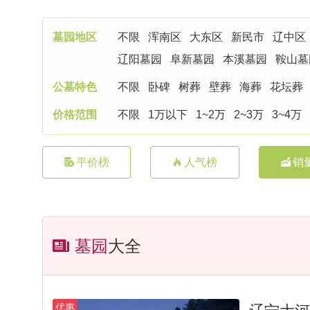
墓园地区
不限
浑南区
大东区
新民市
辽中区
辽阳墓园
阜新墓园
本溪墓园
鞍山墓
公墓特色
不限
卧碑
树葬
壁葬
海葬
花坛葬
价格范围
不限
1万以下
1~2万
2~3万
3~4万
平价榜
人气榜
销
墓园
大全
辽宁大河
优惠