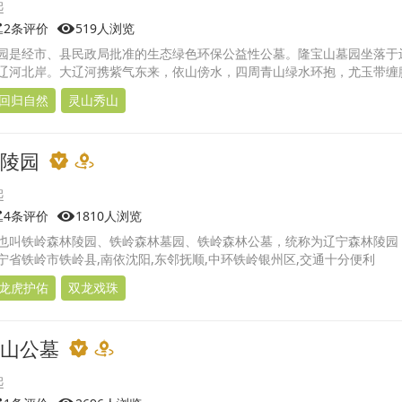
2条评价
519人浏览
园是经市、县民政局批准的生态绿色环保公益性公墓。隆宝山墓园坐落于
辽河北岸。大辽河携紫气东来，依山傍水，四周青山绿水环抱，尤玉带缠
回归自然
灵山秀山
陵园
4条评价
1810人浏览
也叫铁岭森林陵园、铁岭森林墓园、铁岭森林公墓，统称为辽宁森林陵园
宁省铁岭市铁岭县,南依沈阳,东邻抚顺,中环铁岭银州区,交通十分便利
龙虎护佑
双龙戏珠
山公墓