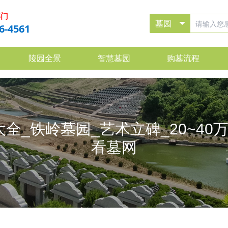
部门
6-4561
陵园全景
智慧墓园
购墓流程
全_铁岭墓园_艺术立碑_20~40
看墓网