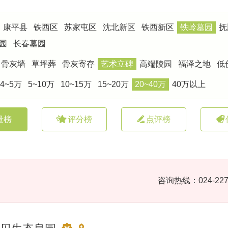
康平县
铁西区
苏家屯区
沈北新区
铁西新区
铁岭墓园
抚
园
长春墓园
骨灰墙
草坪葬
骨灰寄存
艺术立碑
高端陵园
福泽之地
低
4~5万
5~10万
10~15万
15~20万
20~40万
40万以上
量榜
评分榜
点评榜
咨询热线：024-227
贝生态息园