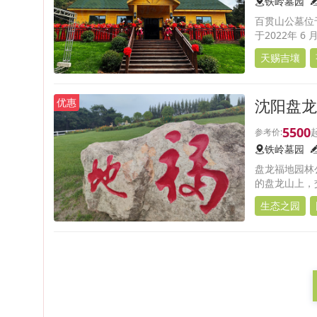
铁岭墓园
百贯山公墓位
于2022年
毗邻沈阳棋盘
天赐吉壤
沈阳盘龙
优惠
5500
铁岭墓园
盘龙福地园林
的盘龙山上，
生态之园