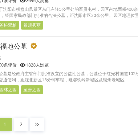
1条评价
2696人浏览
于沈阳市棋盘山风景区东门左转5公里处的百贯屯村，园区占地面积400
 6 月，经国家民政部门批准的合法公墓，距沈阳市区30余公里。园区地理位
山风景区
苍松翠柏
景观秀丽
福地公墓
0条评价
1828人浏览
公墓是经政府主管部门批准设立的公益性公墓，公墓位于红光村国道102
交通便利，距沈北新区15分钟车程，毗邻铁岭新城区及银州老城区
园林之园
至善之园
1
2