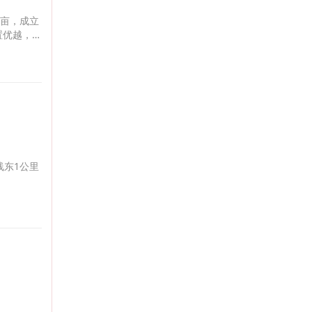
余亩，成立
置优越，
线东1公里