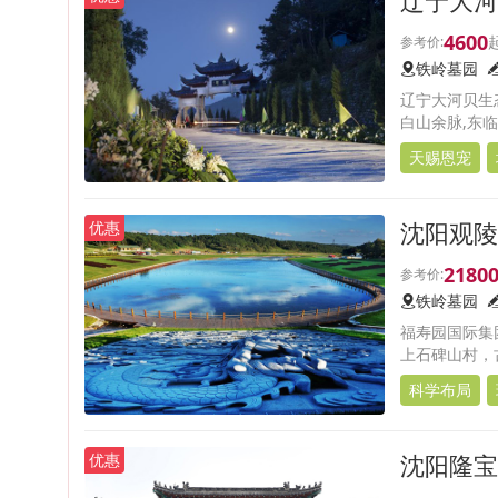
4600
铁岭墓园
辽宁大河贝生
白山余脉,东
真山真水,风景
天赐恩宠
沈阳观陵
优惠
2180
铁岭墓园
福寿园国际集
上石碑山村，
科学布局
沈阳隆宝
优惠