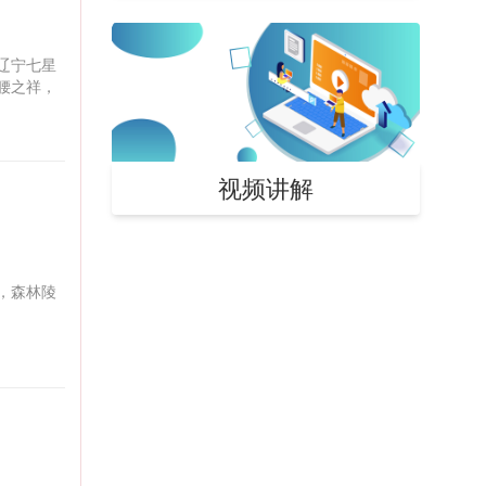
辽宁七星
腰之祥，
视频讲解
，森林陵