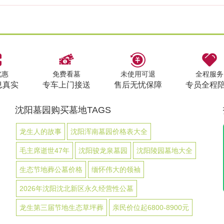
优惠
免费看墓
未使用可退
全程服务
息真实
专车上门接送
售后无忧保障
专员全程
沈阳墓园购买墓地TAGS
龙生人的故事
沈阳浑南墓园价格表大全
毛主席逝世47年
沈阳骏龙泉墓园
沈阳陵园墓地大全
生态节地葬公墓价格
缅怀伟大的领袖
2026年沈阳沈北新区永久经营性公墓
龙生第三届节地生态草坪葬
亲民价位起6800-8900元