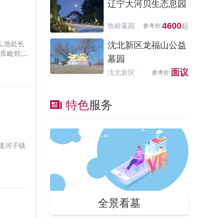
辽宁大河贝生态息园
4600
铁岭墓园
,地处长
沈北新区龙福山公益
库毗邻;
墓园
面议
沈北新区
特色
服务
道河子镇
全景看墓