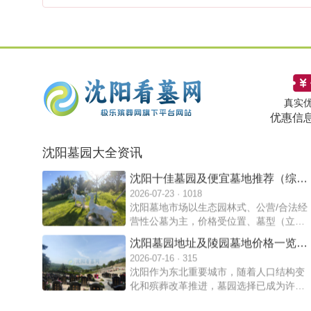
真实
2026沈阳墓园选购全指南：正规公墓
优惠信
2026-08-01 · 1405
对比深度解析
随着2026年沈阳及周边地区人口结构变化
沈阳墓园大全资讯
和殡葬理念升级，越来越多家庭开始提前
规划寿穴或为长辈选购安息之地。选择沈
沈阳十佳墓园及便宜墓地推荐（综合
阳公墓是一项关系情感寄托、家族传承和
2026-07-23 · 1018
口碑、环境、价格，2025-2026年参
长期祭扫的重要事务。
沈阳墓地市场以生态园林式、公营/合法经
考数据）
营性公墓为主，价格受位置、墓型（立
碑、生态葬、壁葬等）、面积和配套影
沈阳墓园地址及陵园墓地价格一览测
响。一般普通立碑墓起价1-3万元，生态/
2026-07-16 · 315
评（2026新参考）
节地葬更便宜（几千元起），高端可达数
沈阳作为东北重要城市，随着人口结构变
万至十万+。
化和殡葬改革推进，墓园选择已成为许多
家庭关注的话题。墓地价格受位置、环
沈阳墓地陪葬品的禁忌与传统文化有