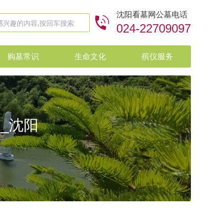
沈阳看墓网公墓电话
024-22709097
购墓常识
生命文化
殡仪服务
万_沈阳