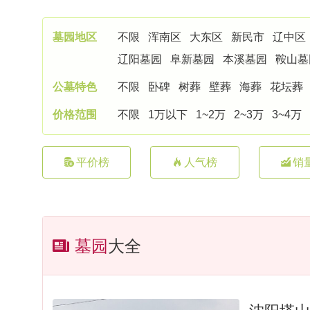
墓园地区
不限
浑南区
大东区
新民市
辽中区
辽阳墓园
阜新墓园
本溪墓园
鞍山墓
公墓特色
不限
卧碑
树葬
壁葬
海葬
花坛葬
价格范围
不限
1万以下
1~2万
2~3万
3~4万
平价榜
人气榜
销
墓园
大全
沈阳塔山