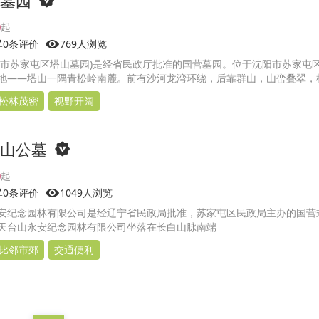
0
0条评价
769人浏览
阳市苏家屯区塔山墓园)是经省民政厅批准的国营墓园。位于沈阳市苏家屯
地——塔山一隅青松岭南麓。前有沙河龙湾环绕，后靠群山，山峦叠翠，
葱葱。
松林茂密
视野开阔
山公墓
0
0条评价
1049人浏览
安纪念园林有限公司是经辽宁省民政局批准，苏家屯区民政局主办的国营
天台山永安纪念园林有限公司坐落在长白山脉南端
比邻市郊
交通便利