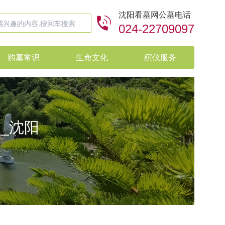
沈阳看墓网公墓电话
024-22709097
购墓常识
生命文化
殡仪服务
万_沈阳