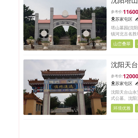
1160
苏家屯区
塔山墓园(沈
镇河北古名胜
密，常年郁郁
山峦叠翠
沈阳天台
1200
苏家屯区
沈阳天台山永
式公墓。沈阳
环境优雅