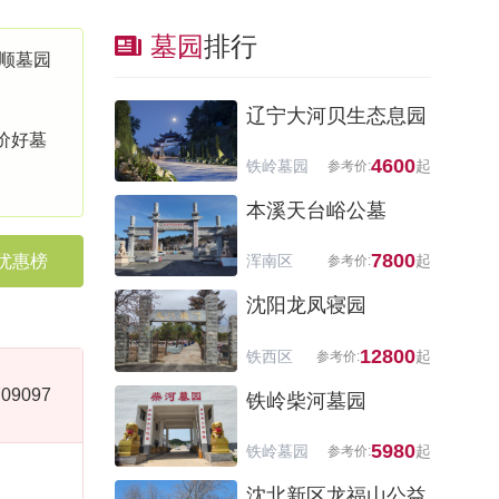
墓园
排行
顺墓园
辽宁大河贝生态息园
价好墓
4600
铁岭墓园
本溪天台峪公墓
7800
优惠榜
浑南区
沈阳龙凤寝园
12800
铁西区
09097
铁岭柴河墓园
5980
铁岭墓园
沈北新区龙福山公益