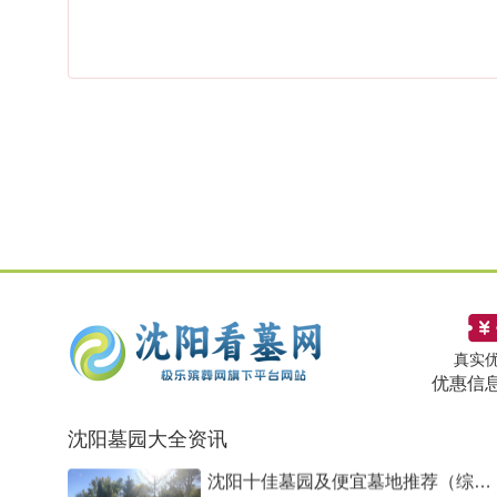
真实
2026沈阳墓园选购全指南：正规公墓
优惠信
2026-08-01 · 1401
对比深度解析
随着2026年沈阳及周边地区人口结构变化
沈阳墓园大全资讯
和殡葬理念升级，越来越多家庭开始提前
规划寿穴或为长辈选购安息之地。选择沈
沈阳十佳墓园及便宜墓地推荐（综合
阳公墓是一项关系情感寄托、家族传承和