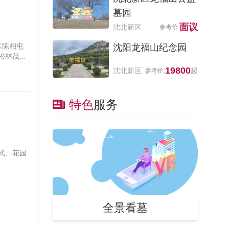
墓园
面议
沈北新区
区陈相屯
沈阳龙福山纪念园
松林茂
19800
沈北新区
特色
服务
式、花园
全景看墓