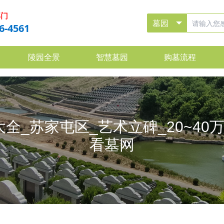
部门
6-4561
陵园全景
智慧墓园
购墓流程
全_苏家屯区_艺术立碑_20~40
看墓网