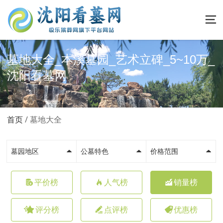
墓地大全_本溪墓园_艺术立碑_5~10万_
沈阳看墓网
首页
墓地大全
墓园地区
公墓特色
价格范围
平价榜
人气榜
销量榜
评分榜
点评榜
优惠榜