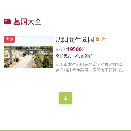
墓园
大全
沈阳龙生墓园
优惠
19500
新民市
9条评价
沈阳市龙生墓园是经辽宁省民政厅批准
建立的经营性墓园。园区位于辽河岸
边，坐落于新民市东蛇山子乡荆家房申
村。沿黄河北大街101国道至马虎山大
桥左转即是，距沈阳约38公里
1