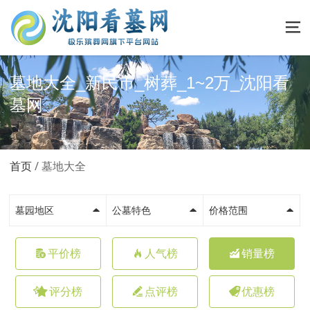
墓地大全_新民市_树葬_1~2万_沈阳看
墓网
首页
墓地大全
墓园地区
公墓特色
价格范围
平价榜
人气榜
销量榜
评分榜
点评榜
优惠榜