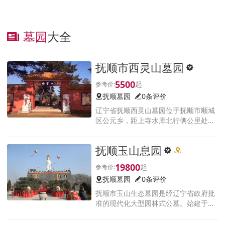
墓园
大全
抚顺市西灵山墓园
5500
抚顺墓园
0条评价
辽宁省抚顺西灵山墓园位于抚顺市顺城
区公元乡，距上寺水库北行俩公里处。
墓园地属于长白山余脉，大自然风景，
纯天然山貌，青松翠柏，山环水抱，植
抚顺玉山息园
被茂密，朝案相连，龙湖相拥，内外名
堂，土性滋润，实为独天得厚难以
19800
抚顺墓园
0条评价
抚顺市玉山生态墓园是经辽宁省政府批
准的现代化大型园林式公墓。始建于上
个世纪九十年代。拥有独特的地理位置
与大自然景观。