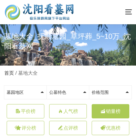
墓地大全_抚顺墓园_草坪葬_5~10万_沈
阳看墓网
首页
墓地大全
墓园地区
公墓特色
价格范围
平价榜
人气榜
销量榜
评分榜
点评榜
优惠榜