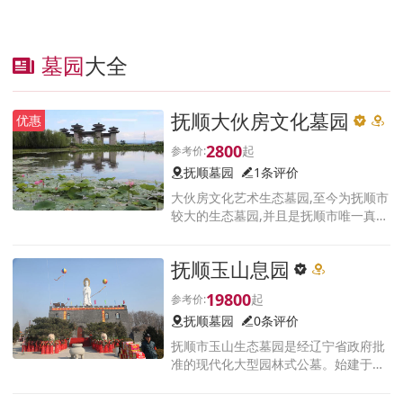
墓园
大全
抚顺大伙房文化墓园
优惠
2800
抚顺墓园
1条评价
大伙房文化艺术生态墓园,至今为抚顺市
较大的生态墓园,并且是抚顺市唯一真山
真水的墓园;群山环绕!玉水迎墓!绝对是
福佑后人的佳地!园区坐落在大伙房水库
抚顺玉山息园
北岸,青山环抱,绿水缠绕,景色秀美,真山
秀水俱佳
19800
抚顺墓园
0条评价
抚顺市玉山生态墓园是经辽宁省政府批
准的现代化大型园林式公墓。始建于上
个世纪九十年代。拥有独特的地理位置
与大自然景观。