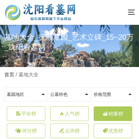
墓地大全_抚顺墓园_艺术立碑_15~20万
_沈阳看墓网
首页
墓地大全
墓园地区
公墓特色
价格范围
平价榜
人气榜
销量榜
评分榜
点评榜
优惠榜