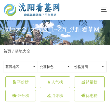
墓地大全_大东区_1~2万_沈阳看墓网
首页
墓地大全
墓园地区
公墓特色
价格范围
平价榜
人气榜
销量榜
评分榜
点评榜
优惠榜